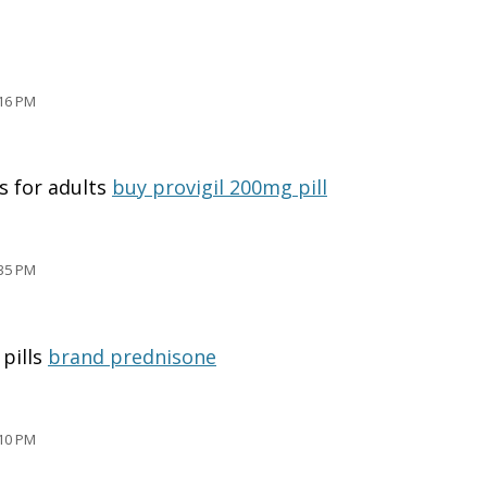
16 PM
ls for adults
buy provigil 200mg pill
35 PM
pills
brand prednisone
10 PM