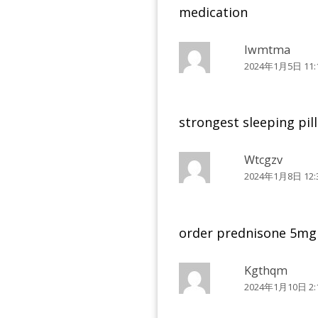
medication
Iwmtma
2024年1月5日 11:
strongest sleeping pil
Wtcgzv
2024年1月8日 12:
order prednisone 5mg 
Kgthqm
2024年1月10日 2: