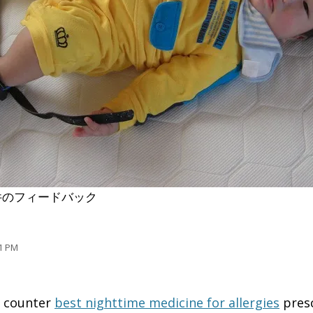
件のフィードバック
1 PM
e counter
best nighttime medicine for allergies
presc