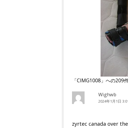
「
CIMG1008
」への209
Wighwb
2024年1月1日 3:0
zyrtec canada over th