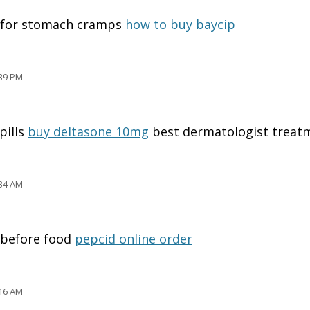
e for stomach cramps
how to buy baycip
39 PM
pills
buy deltasone 10mg
best dermatologist treatm
34 AM
 before food
pepcid online order
16 AM