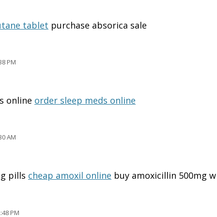
utane tablet
purchase absorica sale
38 PM
ls online
order sleep meds online
30 AM
g pills
cheap amoxil online
buy amoxicillin 500mg w
:48 PM