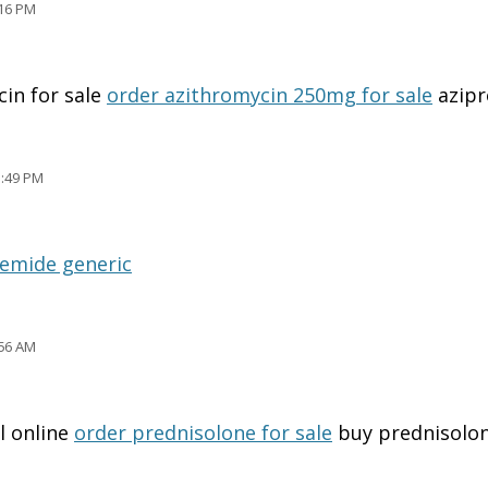
16 PM
in for sale
order azithromycin 250mg for sale
azipr
:49 PM
emide generic
56 AM
l online
order prednisolone for sale
buy prednisolo