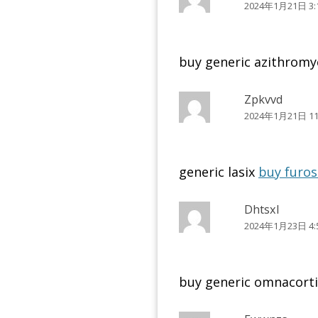
2024年1月21日 3:
buy generic azithromyc
Zpkvvd
2024年1月21日 11
generic lasix
buy furos
Dhtsxl
2024年1月23日 4:
buy generic omnacorti