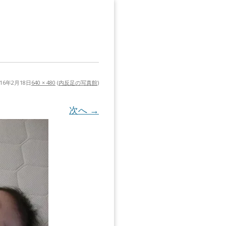
016年2月18日
640 × 480
(
内反足の写真館
)
次へ →