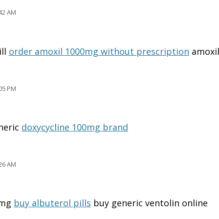
42 AM
ill
order amoxil 1000mg without prescription
amoxil
05 PM
neric
doxycycline 100mg brand
26 AM
2mg
buy albuterol pills
buy generic ventolin online