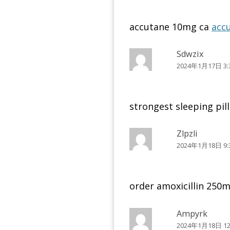
accutane 10mg ca
acc
Sdwzix
2024年1月17日 3:
strongest sleeping pil
Zlpzli
2024年1月18日 9:
order amoxicillin 250m
Ampyrk
2024年1月18日 12