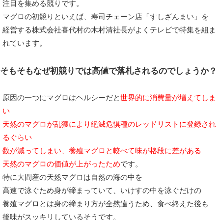
注目を集める競りです。
マグロの初競りといえば、寿司チェーン店「すしざんまい」を
経営する株式会社喜代村の木村清社長がよくテレビで特集を組ま
れています。
そもそもなぜ初競りでは高値で落札されるのでしょうか？
原因の一つにマグロはヘルシーだと
世界的に消費量が増えてしま
い
天然のマグロが乱獲により絶滅危惧種のレッドリストに登録され
るぐらい
数が減ってしまい、養殖マグロと較べて味が格段に差がある
天然のマグロの価値が上がったため
です。
特に大間産の天然マグロは自然の海の中を
高速で泳ぐため身が締まっていて、いけすの中を泳ぐだけの
養殖マグロとは身の締まり方が全然違うため、食べ終えた後も
後味がスッキリしているそうです。