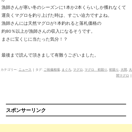
漁師さんが寒い冬のシーズンに1本か2本くらいしか獲れなくて
運良くマグロを釣り上げた時は、すごい迫力ですよね。
漁師さんには天然マグロが1本釣れると落札価格の
約80％以上が漁師さんの収入になるそうです。
まさに宝くじに当たった気分！？
最後まで読んで頂きまして有難うございました。
カテゴリー:
ニュース
| タグ:
ご祝儀相場
,
まぐろ
,
マグロ
,
マグロ 初競り
,
初競り
,
大間
,
大
間マグロ
|
スポンサーリンク