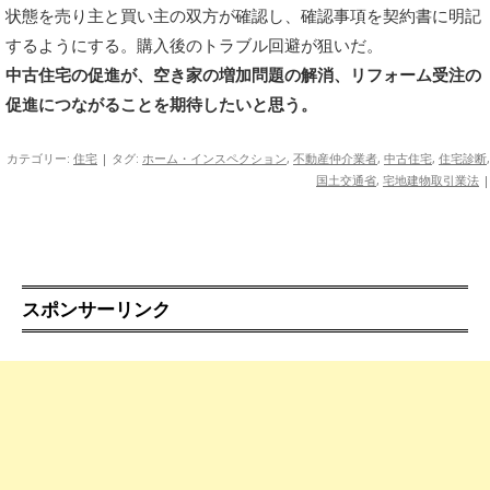
状態を売り主と買い主の双方が確認し、確認事項を契約書に明記
するようにする。購入後のトラブル回避が狙いだ。
中古住宅の促進が、空き家の増加問題の解消、リフォーム受注の
促進につながることを期待したいと思う。
カテゴリー:
住宅
| タグ:
ホーム・インスペクション
,
不動産仲介業者
,
中古住宅
,
住宅診断
,
国土交通省
,
宅地建物取引業法
|
スポンサーリンク