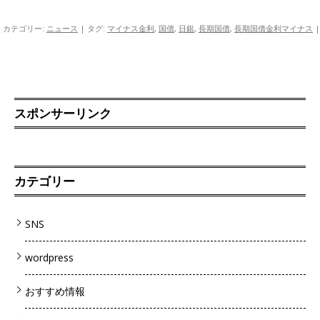
カテゴリー:
ニュース
| タグ:
マイナス金利
,
国債
,
日銀
,
長期国債
,
長期国債金利マイナス
|
スポンサーリンク
カテゴリー
SNS
wordpress
おすすめ情報